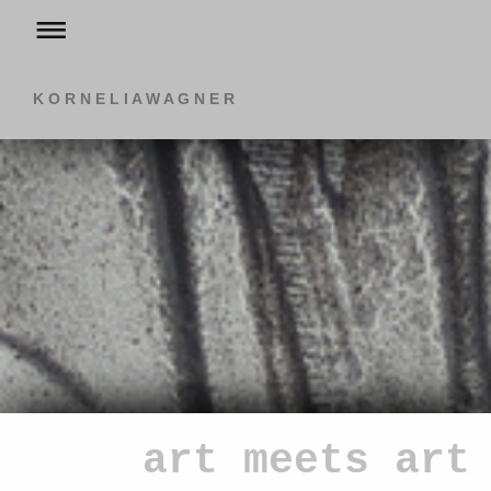
K O R N E L I A W A G N E R
art meets art