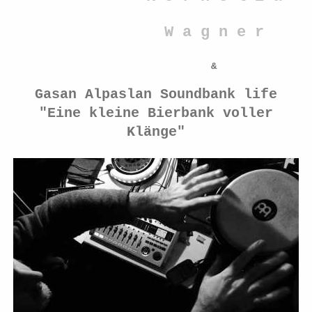
W a g n e r
&
Gasan Alpaslan Soundbank life
"Eine kleine Bierbank voller
Klänge"