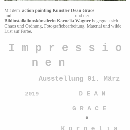
Mit dem
action painting Künstler Dean Grace
und und der
Bildinstallationskünstlerin
Kornelia Wagner
begegnen sich
Chaos und Ordnung, Fotografiebearbeitung, Material und wilde
Lust auf Farbe.
I m p r e s s i o
n e n
Ausstellung 01. März
D E A N
2019
G R A C E
&
K o r n e l i a