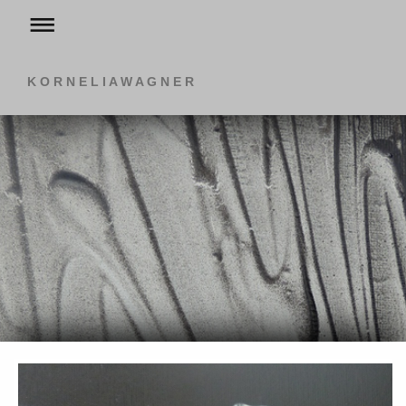
K O R N E L I A W A G N E R