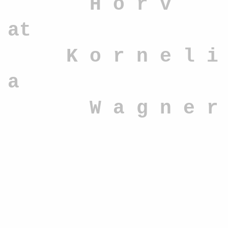
H o r v
at
K o r n e l i
a
W a g n e r