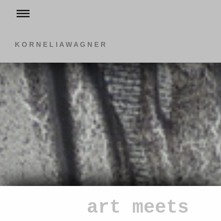
K O R N E L I A W A G N E R
art meets