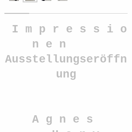
I m p r e s s i o
n e n
Ausstellungseröffn
ung
A g n e s