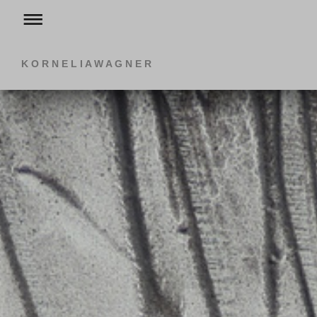
K O R N E L I A W A G N E R