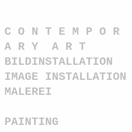
C O N T E M P O R
A R Y A R T
BILDINSTALLATION
IMAGE INSTALLATION
MALEREI
PAINTING