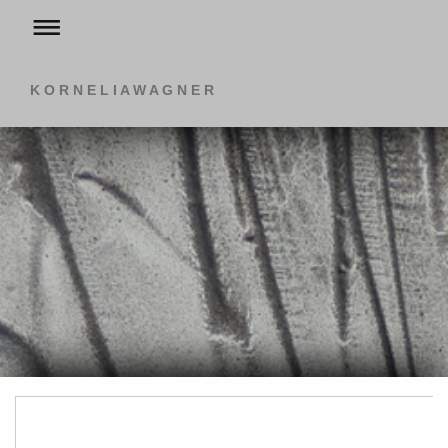
K O R N E L I A W A G N E R