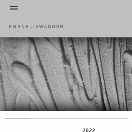
K O R N E L I A W A G N E R
2022